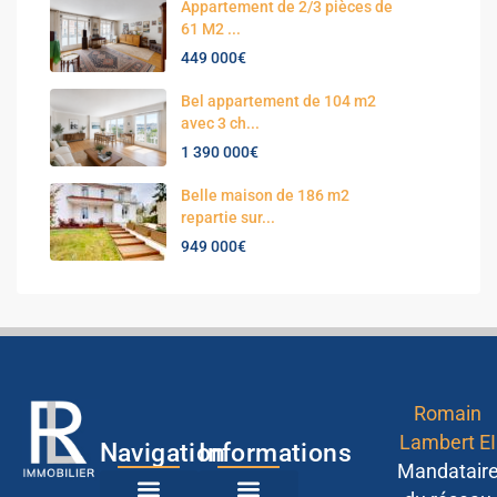
Appartement de 2/3 pièces de
61 M2 ...
449 000€
Bel appartement de 104 m2
avec 3 ch...
1 390 000€
Belle maison de 186 m2
repartie sur...
949 000€
Romain
Lambert EI
Navigation
Informations
Mandatair